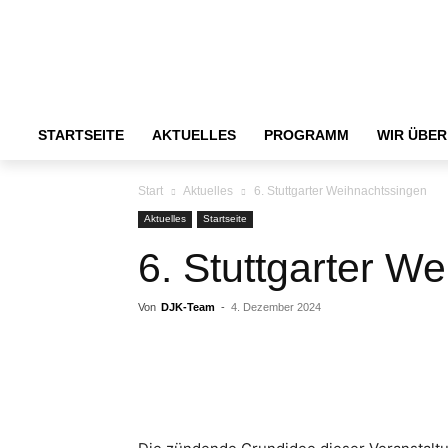
STARTSEITE
AKTUELLES
PROGRAMM
WIR ÜBER
Start
Aktuelles
6. Stuttgarter Weihnachtssingen
Aktuelles
Startseite
6. Stuttgarter W
Von
DJK-Team
-
4. Dezember 2024