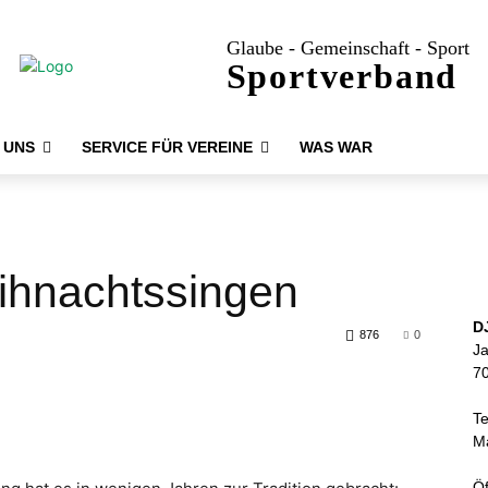
Glaube - Gemeinschaft - Sport
Sportverband
 UNS
SERVICE FÜR VEREINE
WAS WAR
eihnachtssingen
D
876
0
J
70
Te
Ma
Öf