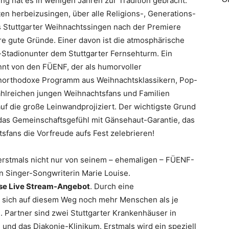
g hat es in wenigen Jahren zur Tradition gebracht:
n herbeizusingen, über alle Religions-, Generations-
 Stuttgarter Weihnachtssingen nach der Premiere
re gute Gründe. Einer davon ist die atmosphärische
i-Stadionunter dem Stuttgarter Fernsehturm. Ein
annt von den FÜENF, der als humorvoller
northodoxe Programm aus Weihnachtsklassikern, Pop-
 zahlreichen jungen Weihnachtsfans und Familien
uf die große Leinwandprojiziert. Der wichtigste Grund
t das Gemeinschaftsgefühl mit Gänsehaut-Garantie, das
fans die Vorfreude aufs Fest zelebrieren!
erstmals nicht nur von seinem – ehemaligen – FÜENF-
n Singer-Songwriterin Marie Louise.
se Live Stream-Angebot
. Durch eine
n sich auf diesem Weg noch mehr Menschen als je
 Partner sind zwei Stuttgarter Krankenhäuser in
l und das Diakonie-Klinikum. Erstmals wird ein speziell