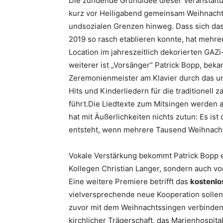
Die zündende Grundidee dieser Veranstaltun
kurz vor Heiligabend gemeinsam Weihnachte
undsozialen Grenzen hinweg. Dass sich das
2019 so rasch etablieren konnte, hat mehre
Location im jahreszeitlich dekorierten GAZ
weiterer ist „Vorsänger“ Patrick Bopp, bek
Zeremonienmeister am Klavier durch das u
Hits und Kinderliedern für die traditionell
führt.Die Liedtexte zum Mitsingen werden a
hat mit Äußerlichkeiten nichts zutun: Es is
entsteht, wenn mehrere Tausend Weihnachts
Vokale Verstärkung bekommt Patrick Bopp 
Kollegen Christian Langer, sondern auch vo
Eine weitere Premiere betrifft das
kostenlo
vielversprechende neue Kooperation solle
zuvor mit dem Weihnachtssingen verbinden.
kirchlicher Trägerschaft, das Marienhospita