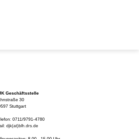
JK Geschäftsstelle
ahnstraße 30
597 Stuttgart
lefon: 0711/9791-4780
il:
djk(at)blh.drs.de
fnungszeiten: 8.00 - 15.00 Uhr