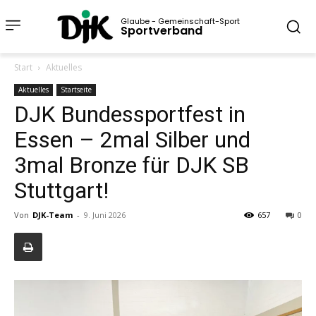
Glaube - Gemeinschaft-Sport
Sportverband
Start
Aktuelles
Aktuelles
Startseite
DJK Bundessportfest in
Essen – 2mal Silber und
3mal Bronze für DJK SB
Stuttgart!
Von
DJK-Team
-
9. Juni 2026
657
0