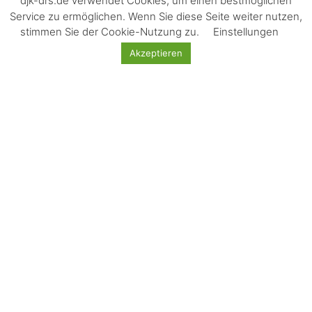
djk-drs.de verwendet Cookies, um einen bestmöglichen
Service zu ermöglichen. Wenn Sie diese Seite weiter nutzen,
stimmen Sie der Cookie-Nutzung zu.
Einstellungen
Aktuelles
Akzeptieren
DJKlerinnen und DJKler beteiligen sich am Kinder Hospiz-
Lebenslauf
Gesucht für unsere Geschäftsstelle: Referent:in für Sport und
Jugend
DJK Fahrradtour nach Heilbronn
DJK Familienwochenende
DJK Bundessportfest in Essen – 2mal Silber und 3mal Bronze
für DJK SB Stuttgart!