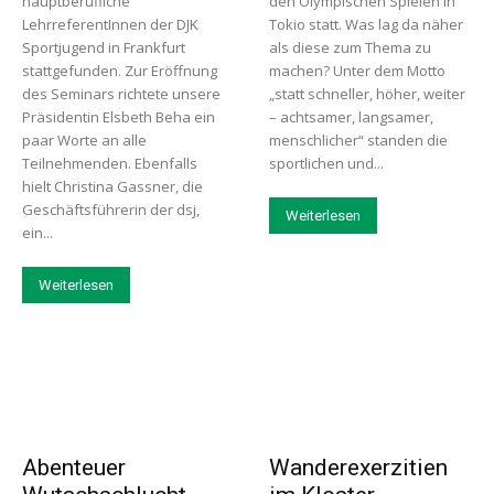
hauptberufliche
den Olympischen Spielen in
LehrreferentInnen der DJK
Tokio statt. Was lag da näher
Sportjugend in Frankfurt
als diese zum Thema zu
stattgefunden. Zur Eröffnung
machen? Unter dem Motto
des Seminars richtete unsere
„statt schneller, höher, weiter
Präsidentin Elsbeth Beha ein
– achtsamer, langsamer,
paar Worte an alle
menschlicher“ standen die
Teilnehmenden. Ebenfalls
sportlichen und...
hielt Christina Gassner, die
Geschäftsführerin der dsj,
Weiterlesen
ein...
Weiterlesen
Abenteuer
Wanderexerzitien