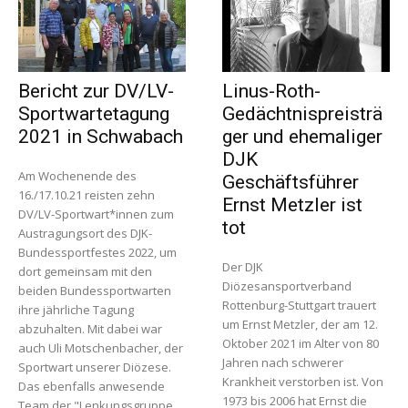
Bericht zur DV/LV-
Linus-Roth-
Sportwartetagung
Gedächtnispreisträ
2021 in Schwabach
ger und ehemaliger
DJK
Am Wochenende des
Geschäftsführer
16./17.10.21 reisten zehn
Ernst Metzler ist
DV/LV-Sportwart*innen zum
tot
Austragungsort des DJK-
Bundessportfestes 2022, um
Der DJK
dort gemeinsam mit den
Diözesansportverband
beiden Bundessportwarten
Rottenburg-Stuttgart trauert
ihre jährliche Tagung
um Ernst Metzler, der am 12.
abzuhalten. Mit dabei war
Oktober 2021 im Alter von 80
auch Uli Motschenbacher, der
Jahren nach schwerer
Sportwart unserer Diözese.
Krankheit verstorben ist. Von
Das ebenfalls anwesende
1973 bis 2006 hat Ernst die
Team der "Lenkungsgruppe