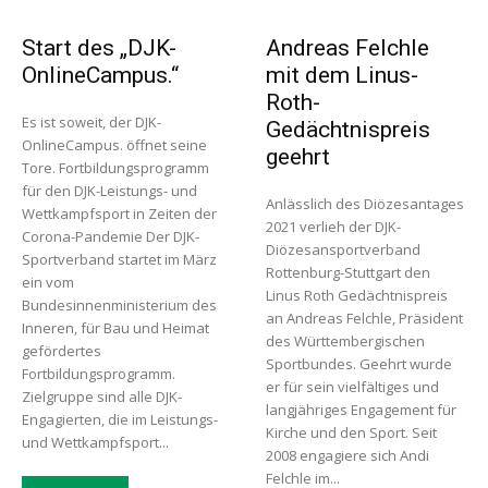
Start des „DJK-
Andreas Felchle
OnlineCampus.“
mit dem Linus-
Roth-
Es ist soweit, der DJK-
Gedächtnispreis
OnlineCampus. öffnet seine
geehrt
Tore. Fortbildungsprogramm
für den DJK-Leistungs- und
Anlässlich des Diözesantages
Wettkampfsport in Zeiten der
2021 verlieh der DJK-
Corona-Pandemie Der DJK-
Diözesansportverband
Sportverband startet im März
Rottenburg-Stuttgart den
ein vom
Linus Roth Gedächtnispreis
Bundesinnenministerium des
an Andreas Felchle, Präsident
Inneren, für Bau und Heimat
des Württembergischen
gefördertes
Sportbundes. Geehrt wurde
Fortbildungsprogramm.
er für sein vielfältiges und
Zielgruppe sind alle DJK-
langjähriges Engagement für
Engagierten, die im Leistungs-
Kirche und den Sport. Seit
und Wettkampfsport...
2008 engagiere sich Andi
Felchle im...