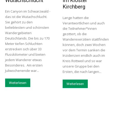
Wutachschlucht
im Kloster
Kirchberg
Ein Canyon im Schwarzwald -
das ist die Wutachschlucht.
Lange hatten die
Sie gehört zu den
Verantwortlichen und auch
beliebtesten und schönsten
die Teilnehmer*innen
Wandergebieten
gezittert, ob die
Deutschlands. Die bis zu 170
Wanderexerzitien stattfinden
Meter tiefen Schluchten
können, doch zwei Wochen
erstrecken sich über 33
vor dem Termin sanken die
Flusskilometer und bieten
Inzidenzen endlich auch im
jedem Wanderer etwas
Kreis Rottweil und so war
Besonderes. Am ersten
unsere Gruppe bei den
Juliwochenende war...
Ersten, die nach langen...
Weiterlesen
Weiterlesen