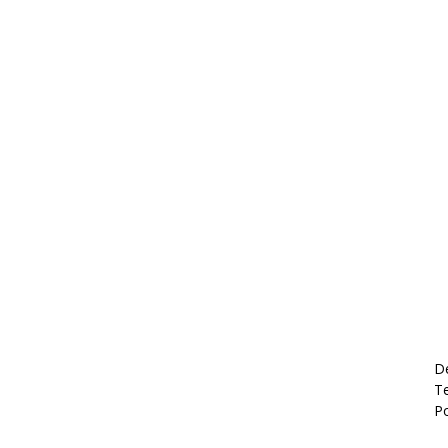
D
Te
P