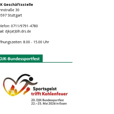
JK Geschäftsstelle
hnstraße 30
597 Stuttgart
elefon: 0711/9791-4780
il:
djk(at)blh.drs.de
fnungszeiten: 8.00 - 15.00 Uhr